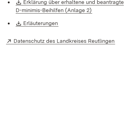
Download:
Erklärung über erhaltene und beantragte
(Öffnet in neuem 
D-minimis-Beihilfen (Anlage 2)
Download:
(Öffnet in neuem Fenster)
Erläuterungen
Extern:
(Öffnet 
Datenschutz des Landkreises Reutlingen