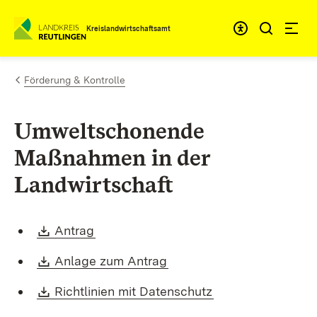
Zum Inhalt springen
Kreislandwirtschaftsamt
Förderung & Kontrolle
Umweltschonende
Maßnahmen in der
Landwirtschaft
Download:
(Öffnet in neuem Fenster)
Antrag
Download:
(Öffnet in neuem Fenster)
Anlage zum Antrag
Download:
(Öffnet in neuem 
Richtlinien mit Datenschutz